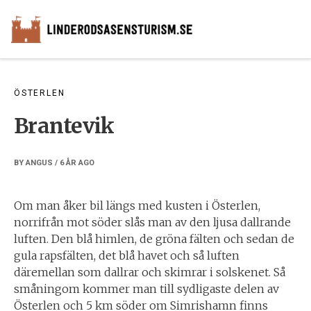
Skip
to
content
ÖSTERLEN
Brantevik
BY
ANGUS
/
6 ÅR
AGO
Om man åker bil längs med kusten i Österlen,
norrifrån mot söder slås man av den ljusa dallrande
luften. Den blå himlen, de gröna fälten och sedan de
gula rapsfälten, det blå havet och så luften
däremellan som dallrar och skimrar i solskenet. Så
småningom kommer man till sydligaste delen av
Österlen och 5 km söder om Simrishamn finns