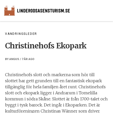
Skip
to
content
VANDRINGSLEDER
Christinehofs Ekopark
BY
ANGUS
/
7 ÅR
AGO
Christinehofs slott och markerna som hör till
slottet har gett grunden till en fantastisk ekopark
tillgänglig för hela familjen året runt. Christinehofs
slott och ekopark ligger i Andrarum i Tomelilla
kommun i södra Skåne. Slottet är från 1700-talet och
byggt i tysk barock. Det ingår i Ekoparken. Det är
kulturföreningen Christinas Wänner som driver