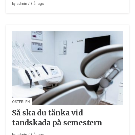
by
admin
/
3 år
ago
ÖSTERLEN
Så ska du tänka vid
tandskada på semestern
by
admin
/
3 år
ago